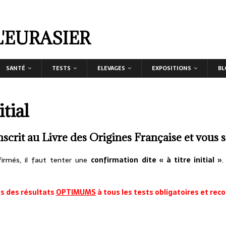
L'EURASIER
SANTÉ
TESTS
ELEVAGES
EXPOSITIONS
BL
tial
nscrit au Livre des Origines Française et vous so
firmés, il faut tenter une
confirmation dite « à titre initial »
.
ns des résultats
OPTIMUMS
à tous les tests obligatoires et re