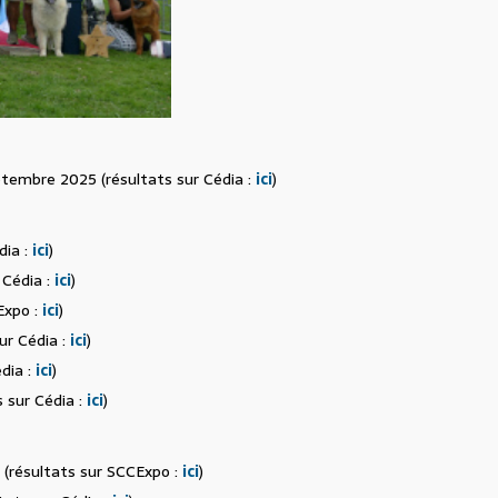
embre 2025 (résultats sur Cédia :
ici
)
dia :
ici
)
 Cédia :
ici
)
Expo :
ici
)
ur Cédia :
ici
)
dia :
ici
)
 sur Cédia :
ici
)
(résultats sur SCCExpo :
ici
)