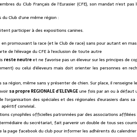
embres du Club Français de l’Eurasier (CFE), son mandat n’est pas 
s du Club d’une même région :
aitent participer à des expositions canines.
rs en promouvant la race (et le Club de race) sans pour autant en ma
te de l’élevage du CFE à l’exclusion de toute autre
is
reste neutre
et ne favorise pas un éleveur sur les principes de c
lement) ou celui d’éleveurs mais doit orienter les personnes en rec
s sa région, même sans y présenter de chien. Sur place, il renseigne le
uvoir
sa propre REGIONALE d’ELEVAGE
une fois par an ou à défaut 
 l’organisation des spéciales et des régionales d’eurasiers dans sa d
péritif convivial..
ons cynophiles officielles patronnées par des associations affiliées à
ntermédiaire du secrétariat, fait parvenir un double de tous ses cour
core la page facebook du club pour informer les adhérents du calendrie