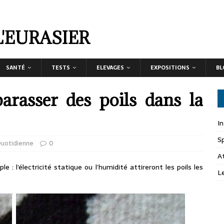
L'EURASIER
SANTÉ
TESTS
ELEVAGES
EXPOSITIONS
BL
arasser des poils dans la
I
S
Quotidienne
0
A
e : l’électricité statique ou l’humidité attireront les poils les
L