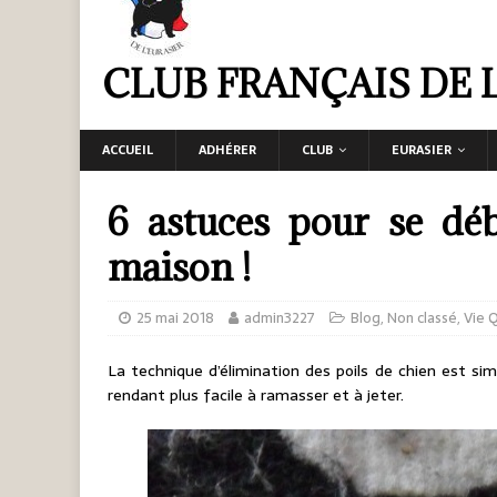
CLUB FRANÇAIS DE 
ACCUEIL
ADHÉRER
CLUB
EURASIER
6 astuces pour se déb
maison !
25 mai 2018
admin3227
Blog
,
Non classé
,
Vie 
La technique d’élimination des poils de chien est simpl
rendant plus facile à ramasser et à jeter.